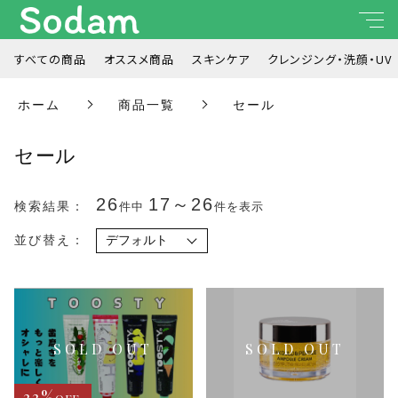
すべての商品
オススメ商品
スキンケア
クレンジング・洗顔・UV
キーワード検索
ホーム
商品一覧
セール
すべて
セール
こだわり検索
オススメ商品
親カテゴリ
26
17～26
検索結果：
件中
件を表示
スキンケア
並び替え：
クレンジング・洗顔・UV
子カテゴリ
こ
の
メイク
商
品
価格帯
に
ヘア / ボディケア
は
～
33%
複