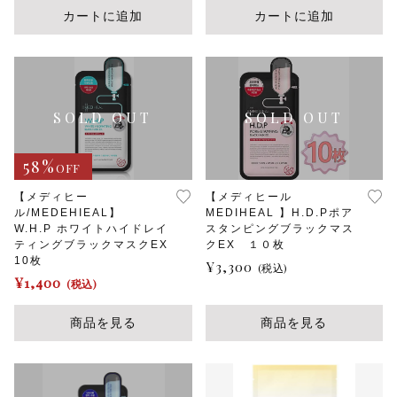
ー
カートに追加
カートに追加
ジ
か
ら
選
択
で
き
ま
す
58%
OFF
【メディヒー
【メディヒール
ル/MEDEHIEAL】
MEDIHEAL 】H.D.Pポア
W.H.P ホワイトハイドレイ
スタンピングブラックマス
ティングブラックマスクEX
クEX １０枚
10枚
¥
3,300
(税込)
¥
1,400
(税込)
商品を見る
商品を見る