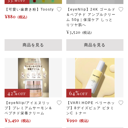
OFF
数
men'sケア
【可愛い歯磨き粉】Toosty
【eyeNlip】24K ゴールド
の
＆ペプチド アンプルクリー
その他
バ
¥
880
(税込)
ム 50g｜保湿ケア しっと
リ
その他
在庫あり
セール
りツヤ肌へ
エ
¥
3,520
ー
(税込)
シ
セール
並び順
ョ
商品を見る
商品を見る
ン
が
あ
り
ま
す。
オ
プ
シ
42%
64%
OFF
OFF
ョ
ン
【eyeNlip/アイエヌリッ
【VARI:HOPE ベリーホッ
は
プ】プレミアムサーモン＆
プ】8デイズピュア ビタミ
ペプチド栄養クリーム
ンC トナー
商
品
¥
3,450
¥
990
(税込)
(税込)
ペ