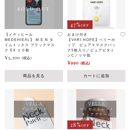
47%
OFF
【メディヒール
おまけ付き
MEDEHIEAL】 M.E.N タ
【VARI:HOPE】ベリーホ
イムトックス ブラックマス
ップ ピュアＶマスクパッ
ク EX １０枚
ク5枚入り／ピュアビタミ
ンC／ツヤ肌
¥
3,300
(税込)
¥
990
(税込)
商品を見る
カートに追加
28%
OFF