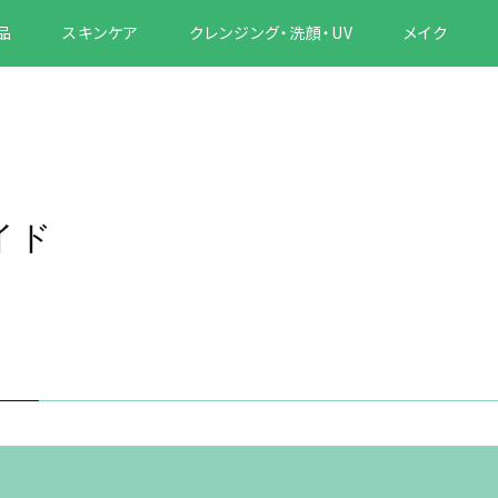
品
スキンケア
クレンジング・洗顔・UV
メイク
イド