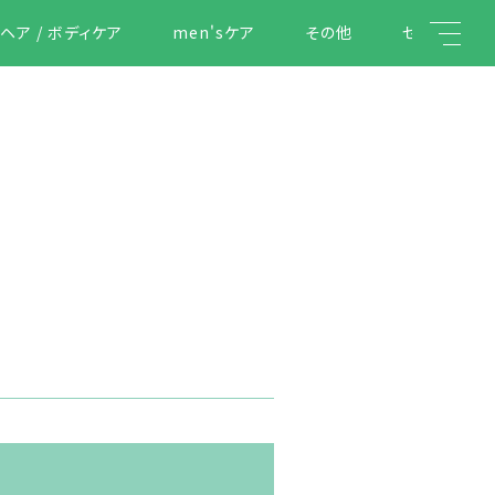
ヘア / ボディケア
men'sケア
その他
セール
キーワード検索
こだわり検索
親カテゴリ
子カテゴリ