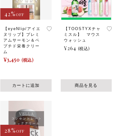
商
品
42%
に
OFF
は
複
【eyeNlip/アイエ
【TOOSTYXチャ
価格帯
数
ヌリップ】プレミ
ミスル】 マウス
アムサーモン＆ペ
ウォッシュ
の
～
プチド栄養クリー
バ
¥
264
(税込)
ム
リ
¥
3,450
(税込)
エ
その他
ー
シ
在庫あり
セール
ョ
カートに追加
商品を見る
ン
が
あ
並び順
り
ま
す。
オ
28%
OFF
プ