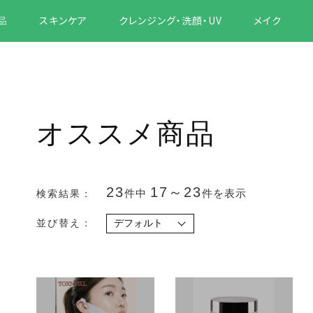
品
スキンケア
クレンジング・洗顔・UV
メイク
オススメ商品
23
17～23
件中
件を表示
検索結果：
並び替え：