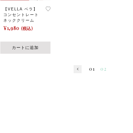
シ
【VELLA ベラ】
ョ
コンセントレート
ン
ネッククリーム
は
¥
1,980
(税込)
商
品
ペ
カートに追加
ー
ジ
か
01
02
ら
選
択
で
き
ま
す