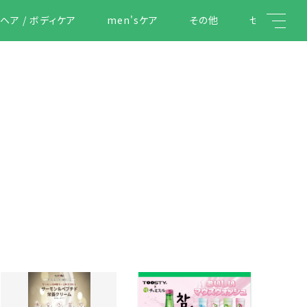
ヘア / ボディケア
men'sケア
その他
セール
キーワード検索
こだわり検索
親カテゴリ
こ
子カテゴリ
の