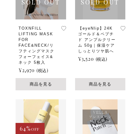
TOXNFILL
【eyeNlip】24K
LIFTING MASK
ゴールド＆ペプチ
FOR
ド アンプルクリー
FACE&NECK/リ
ム 50g｜保湿ケア
フティングマスク
しっとりツヤ肌へ
フォーフェイス&
¥
3,520
(税込)
ネック 5枚入
¥
2,970
(税込)
商品を見る
商品を見る
64%
OFF