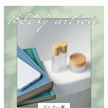
し
で
ル
ク
た。
す。
ブ
ラ
イ
ト
ニ
ン
グ
セ
ラ
ム
40ml
Milk
Brightening
Serum
40ml
個