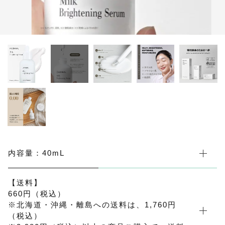
men'sケア
その他
その他
在庫あり
セール
セール
並び順
内容量：40mL
【送料】
660円（税込）
※北海道・沖縄・離島への送料は、1,760円
（税込）