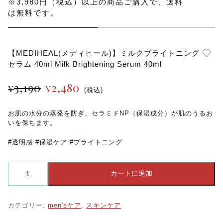
※3,980円（税込）以上の商品ご購入で、送料
は無料です。
【MEDIHEAL(メディヒール)】ミルクブライトニング
セラム 40ml Milk Brightening Serum 40ml
元
現
3,190
2,480
¥
¥
(税込)
の
在
お肌の水分の蒸発を防ぎ、セラミドNP（保湿成分）が肌のうるお
価
の
いを保ちます。
#透明感 #保湿ケア #ブライトニング
格
価
は
格
【MEDIHEAL(メ
カートに追加
デ
ィ
¥3,190
は
ヒ
ー
カテゴリー:
men'sケア
,
スキンケア
で
¥2,480
ル)】
ミ