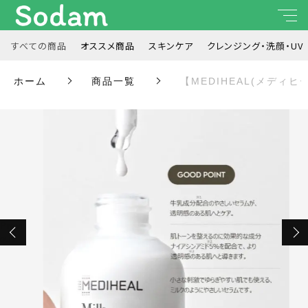
カートに商品を追加しました
すべての商品
オススメ商品
スキンケア
クレンジング・洗顔・UV
キーワード検索
ホーム
商品一覧
【MEDIHEAL(メディヒール
すべて
こだわり検索
オススメ商品
親カテゴリ
ショッピングを続ける
スキンケア
カートを確認する
クレンジング・洗顔・UV
子カテゴリ
Previ
Next
ous
メイク
価格帯
ヘア / ボディケア
～